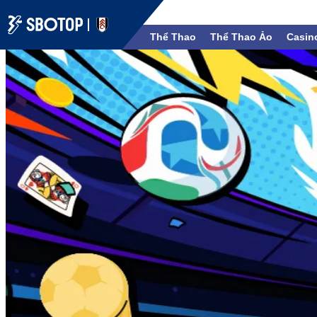
Thể Thao
Thể Thao Ảo
Casin