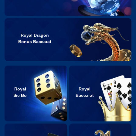
Royal Dragon
Bonus Baccarat
Royal
Royal
Sic Bo
Baccarat