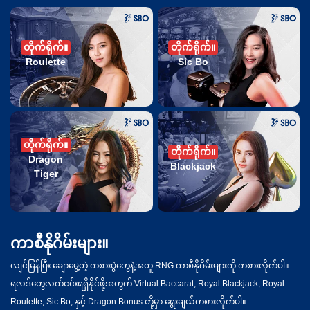
တိုက်ရိုက်။
တိုက်ရိုက်။
Roulette
Sic Bo
တိုက်ရိုက်။
တိုက်ရိုက်။
Dragon
Blackjack
Tiger
ကာစီနိုဂိမ်းများ။
လျင်မြန်ပြီး ချောမွေ့တဲ့ ကစားပွဲတွေနဲ့အတူ RNG ကာစီနိုဂိမ်းများကို ကစားလိုက်ပါ။
ရလဒ်တွေလက်ငင်းရရှိနိုင်ဖို့အတွက် Virtual Baccarat, Royal Blackjack, Royal
Roulette, Sic Bo, နှင့် Dragon Bonus တို့မှာ ရွေးချယ်ကစားလိုက်ပါ။