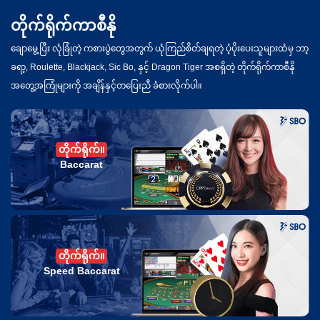
တိုက်ရိုက်ကာစီနို
ချောမွေ့ပြီး လုံခြုံတဲ့ ကစားပွဲတွေအတွက် ယုံကြည်စိတ်ချရတဲ့ ပံ့ပိုးပေးသူများထံမှ ဘာ့
ခရာ့, Roulette, Blackjack, Sic Bo, နှင့် Dragon Tiger အစရှိတဲ့ တိုက်ရိုက်ကာစီနို
အတွေ့အကြုံများကို အချိန်နှင့်တပြေးညီ ခံစားလိုက်ပါ။
တိုက်ရိုက်။
Baccarat
တိုက်ရိုက်။
Speed Baccarat