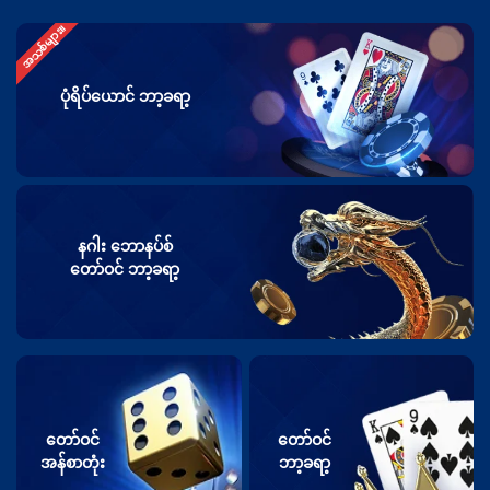
အသစ်များ။
ပုံရိပ်ယောင် ဘာ့ခရာ့
နဂါး ဘောနပ်စ်
တော်ဝင် ဘာ့ခရာ့
တော်ဝင်
တော်ဝင်
အန်စာတုံး
ဘာ့ခရာ့