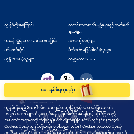
ကျွနိုပ်တို့အကြောင်း
လောင်းကစားစည်းမျဥ်းများနှင့် သတ်မှတ်
ချက်များ
တာဝန်ခံမှုရှိသောလောင်းကစားခြင်း
အစားထိုးလင့်များ
ပင်မဝဘ်ဆိုဒ်
မိတ်ဖက်အဖြစ်ပါဝင်ခဲ့သူများ
ယူရို 2024 ပွဲစဥ်များ
ကမ္ဘာ့ဖလား 2026
ဘောနပ်စ်ရယူမည်။
ကျွန်ုပ်တို့သည် Site ၏စွမ်းဆောင်ရည်အသုံးပြုမှုနှင့်ပတ်သတ်ပြီး သတင်း
အချက်အလက်များကို စုဆောင်းရန်၊ ခွဲခြမ်းစိတ်ဖြာနိုင်ရန် နှင့် ကြော်ငြာသည့်
အကြောင်းအရာများကို တိုးမြှင့်ရန်၊ စိတ်ကြိုက်ချိန်ငြိခြင်းပြုလုပ်နိုင်ရန်အတွက်
Cookies များကို ကျွန်ုပ်တို့အသုံးပြုပါသည်။ သင်၏ Cookies ဆက်တင် များကို
မူပိုင်ခွင့် © SBOTOP.com။ မူပိုင်ခွင့်များရယူပြီး။
အချိန်မရွေးချိန်ငြိခြင်း ပြုလုပ်နိုင်ပါသည်။ သို့မဟုတ်ပါက သင်ရှေ့ဆက်လုပ်ဆောင်