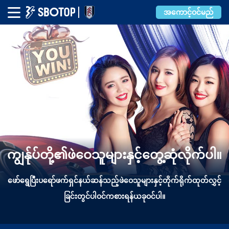
အကောင့်ဝင်မည်
ကျွန်ုပ်တို့၏ဖဲဝေသူများနှင့်တွေ့ဆုံလိုက်ပါ။
ဖော်ရွေပြီးပရော်ဖက်ရှင်နယ်ဆန်သည့်ဖဲဝေသူများနှင့်တိုက်ရိုက်ထုတ်လွှင့်
ခြင်းတွင်ပါဝင်ကစားရန်ယခုဝင်ပါ။