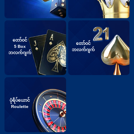
တော်ဝင်
တော်ဝင်
5 Box
ဘလက်ဂျက်
ဘလက်ဂျက်
ပုံရိပ်ယောင်
Roulette